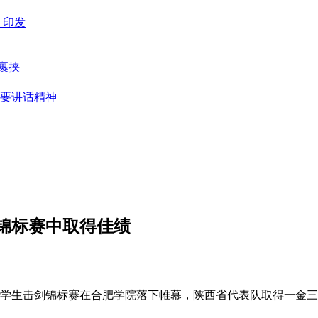
》印发
裹挟
要讲话精神
锦标赛中取得佳绩
全国大学生击剑锦标赛在合肥学院落下帷幕，陕西省代表队取得一金