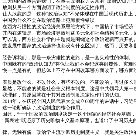
三大国的故事告诉我们，在事关政治权力关系的“政治认知力
放则从另一个方面说明了政治制度的决定性作用。
让人欣慰的是，这种“政治认知”不光体现在中国近现代历史上
中国为什么不会在政治道路上犯颠覆性错误
在西方习惯性的政治经济关系思维方式下，中国搞了市场经济
其内在逻辑是，市场经济导致利益多元化和社会结构多元化，
可以说，西方社会科学的主题就是围绕这个政治逻辑而展开的
数发展中国家的政治选择也都没有什么区别了。然而，历史和
经告诉我们，那是一条灾难性的道路，是一套灾难性的体制。
中国既有的“政治认知力”将保证我们不会犯这类颠覆性、灾难
慢一点是有的，但总体上不存在中国改革哪方面改了，哪方面
实质是改什么、不改什么，有些不改的、不能改的，再过多长
显然，不能改的就是社会主义根本制度。这是中共领导人第一
我理解，其原因就在于其对政治制度决定性作用的认知。
2014年，在庆祝全国人民代表大会成立60周年的讲话中，习
这一论断确认了政治制度的核心作用。
因此，“一个国家的政治制度决定于这个国家的经济社会基础
“新表述”既还原了历史唯物主义基本原理，也道出了中国历史
律。无独有偶，政治学主流学派历史制度主义，就是关注政治