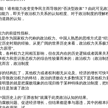
能！谁有能力改变党争民主而导致的“否决型政体”？由此可见
认知能力，即关于政治权力关系的认知程度、对于政治制度的理解
治道路的认知，
能力的前提性指标。
说是作为国家权力代称的政治权力。中国人熟悉的思维方式是“经
定历史时期的经验。从更广阔的世界历史来看，政治权力关系极
力原理”。
成，各种权力之间相互影响，但在其内在的历史逻辑或者因果关
事权力和意识形态权力的综合性较量而来的；政治权力（政治制
此而言，政治制度
存的结构乱了，其他权力或者权利都无从论及。经济的增长可快
会导致政治权力的终结，政治的溃败在大多数情况下是其他权力
最明显的就是把腐败现象的出现归咎于某种特殊的政治制度，把
往往是加速了政治
国历史上的“王莽改制”就属于此类政治认知的结果。
治腐败问题、促进经济增长，但结果都是事与愿违，其中的根本问
度当作原因，试