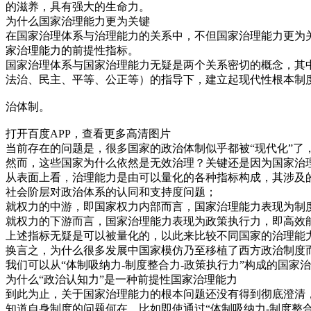
的滋养，具有强大的生命力。
为什么国家治理能力更为关键
在国家治理体系与治理能力的关系中，不但国家治理能力更为
家治理能力的前提性指标。
国家治理体系与国家治理能力无疑是两个关系密切的概念，其
法治、民主、平等、公正等）的指导下，建立起现代性根本制
治体制。
打开百度APP，查看更多高清图片
当前存在的问题是，很多国家的政治体制似乎都被“现代化”
然而，这些国家为什么依然是无效治理？关键还是因为国家治
从表面上看，治理能力是由可以量化的各种指标构成，其涉及
社会阶层对政治体系的认同和支持度问题；
就权力的中游，即国家权力内部而言，国家治理能力表现为制度
就权力的下游而言，国家治理能力表现为政策执行力，即高效
上述指标无疑是可以被量化的，以此来比较不同国家的治理能
换言之，为什么很多发展中国家模仿乃至移植了西方政治制度
我们可以从“体制吸纳力-制度整合力-政策执行力”构成的国
为什么“政治认知力”是一种前提性国家治理能力
到此为止，关于国家治理能力的根本问题还没有得到彻底澄清
知道自身制度的问题何在，比如即使通过“体制吸纳力-制度整合