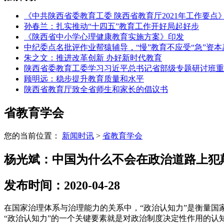
《中共陕西省委教育工委 陕西省教育厅2021年工作要点
孙春兰：扎实推动“十四五”教育工作开好局起好步
《陕西省中小学心理健康教育实施方案》印发
中纪委点名批评作业帮猿辅导，“慢”教育不应受“急”资本
朱之文：推进改革创新 办好新时代教育
陕西省委教育工委学习习近平总书记省部级专题研讨班重
顾明远：稳步提升教育质量和水平
陕西省教育厅致全省师生和家长的倡议书
省教育学会
您的当前位置：
新闻时讯
>
省教育学会
杨光斌：中国为什么不会在政治道路上犯
发布时间：2020-04-28
在国家治理体系与治理能力的关系中，“政治认知力”是衡量
“政治认知力”的一个关键要素就是对政治制度决定性作用的认