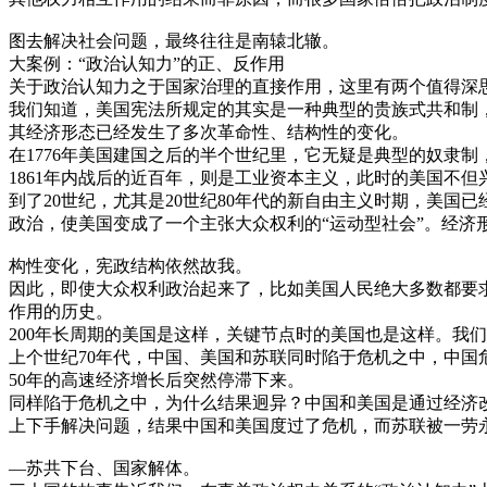
图去解决社会问题，最终往往是南辕北辙。
大案例：“政治认知力”的正、反作用
关于政治认知力之于国家治理的直接作用，这里有两个值得深思
我们知道，美国宪法所规定的其实是一种典型的贵族式共和制
其经济形态已经发生了多次革命性、结构性的变化。
在1776年美国建国之后的半个世纪里，它无疑是典型的奴隶
1861年内战后的近百年，则是工业资本主义，此时的美国不但
到了20世纪，尤其是20世纪80年代的新自由主义时期，美国
政治，使美国变成了一个主张大众权利的“运动型社会”。经济
构性变化，宪政结构依然故我。
因此，即使大众权利政治起来了，比如美国人民绝大多数都要求
作用的历史。
200年长周期的美国是这样，关键节点时的美国也是这样。我
上个世纪70年代，中国、美国和苏联同时陷于危机之中，中国
50年的高速经济增长后突然停滞下来。
同样陷于危机之中，为什么结果迥异？中国和美国是通过经济
上下手解决问题，结果中国和美国度过了危机，而苏联被一劳
—苏共下台、国家解体。