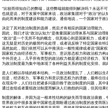
”比较而得知自己的弊端，这些弊端就能得到解决吗？永远不可
也就是说，对于发展中国家来说，政治家集团对于“政治”的
由此而来的制度建设和能力建设。通俗地说，一个国家对于政
决定了其对政治制度的选择，然后才有相应的国家治理能力。
因此，我们才说“政治认知力”是衡量国家治理体系与国家治理
“政治”是一个无所不包的概念，但其核心则是国家权力，或者
这无疑是对历史的极简约化处理，或者说反映了特定国家在特
虽然如此，我们依然可以从中推演出一般性规律或者说“国家权
国家权力由经济权力、军事权力、意识形态权力和政治权力构
中外历史上，几乎所有类型的政治权力都是通过经济权力、军
为政治制度最为集中地体现了各种利益关系的制度化安排。就
是人们赖以存续的根本结构。一旦政治制度乱了，人们赖以生
但是，经济权力、军事权力和意识形态权力的溃败，最终往往
在现实中，人们往往把诸多问题归咎于政治制度的问题，其中
通过改组或者重组政治制度而解决人们抱怨的问题，但其结果
制度的解体，并因为这一根本性结构的缺失而导致政治衰败，中
世界政治中很多发展中国家也是期盼通过政治制度的改变而医
其他权力相互作用的结果而非原因，而很多国家恰恰把政治制